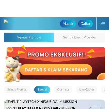
Masuk
Daftar
Semua Promosi
Semua Event Provider
Semua Promosi
Spesial
Olahraga
Live Casino
Slo
EVENT PLAYTECH X NEXUS DAILY MISSION