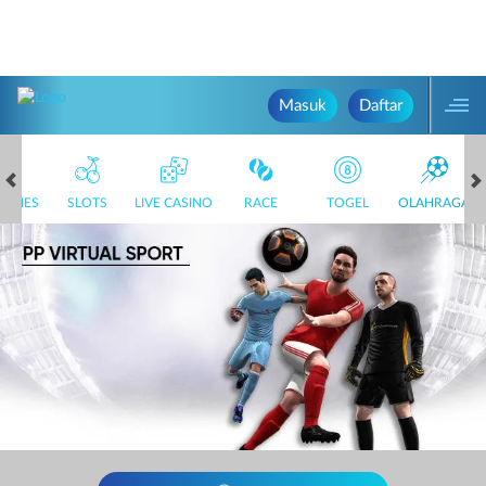
Masuk
Daftar
GAMES
SLOTS
LIVE CASINO
RACE
TOGEL
OLAHRAGA