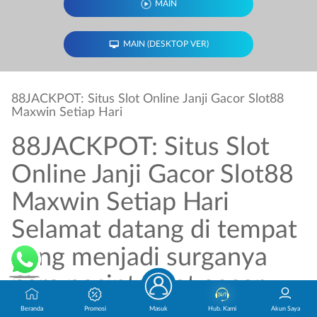
MAIN
MAIN (DESKTOP VER)
88JACKPOT: Situs Slot Online Janji Gacor Slot88
Maxwin Setiap Hari
88JACKPOT: Situs Slot
Online Janji Gacor Slot88
Maxwin Setiap Hari
Selamat datang di tempat
yang menjadi surganya
para pecinta slot gacor
online hari ini.
Beranda
Promosi
Masuk
Hub. Kami
Akun Saya