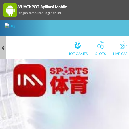
88JACKPOT Aplikasi Mobile
Jangan tampilkan lagi hari ini
HOT GAMES
SLOTS
LIVE CAS