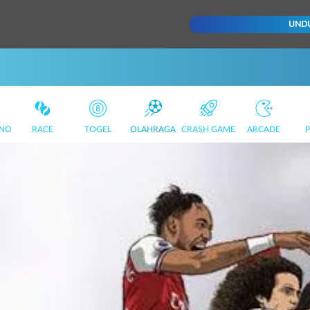
UND
INO
RACE
TOGEL
OLAHRAGA
CRASH GAME
ARCADE