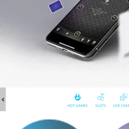
HOT GAMES
SLOTS
LIVE CAS