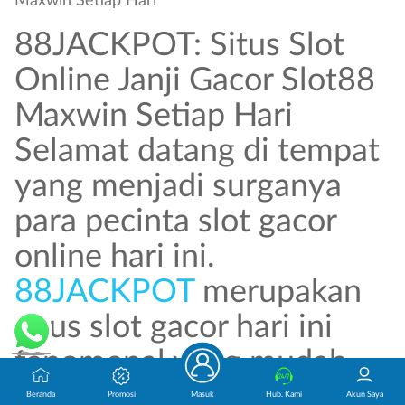
Maxwin Setiap Hari
88JACKPOT: Situs Slot
Online Janji Gacor Slot88
Maxwin Setiap Hari
Selamat datang di tempat
yang menjadi surganya
para pecinta slot gacor
online hari ini.
88JACKPOT
merupakan
situs slot gacor hari ini
fenomenal yang mudah
sekali untuk menang
Beranda
Promosi
Masuk
Hub. Kami
Akun Saya