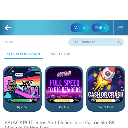
Masuk
Daftar
Joker
SEMUA PERMAINAN
CRASH GAME
RTP
92%
RTP
85%
RTP
85%
Nyan Cat
Out Run
Cash Or Crash
88JACKPOT: Situs Slot Online Janji Gacor Slot88