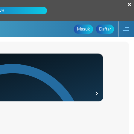
×
UH
Masuk
Daftar