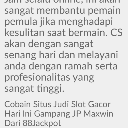
sangat membantu pemain
pemula jika menghadapi
kesulitan saat bermain. CS
akan dengan sangat
senang hari dan melayani
anda dengan ramah serta
profesionalitas yang
sangat tinggi.
Cobain Situs Judi Slot Gacor
Hari Ini Gampang JP Maxwin
Dari 88Jackpot