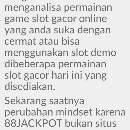
menganalisa permainan
game slot gacor online
yang anda suka dengan
cermat atau bisa
menggunakan slot demo
dibeberapa permainan
slot gacor hari ini yang
disediakan.
Sekarang saatnya
perubahan mindset karena
88JACKPOT bukan situs