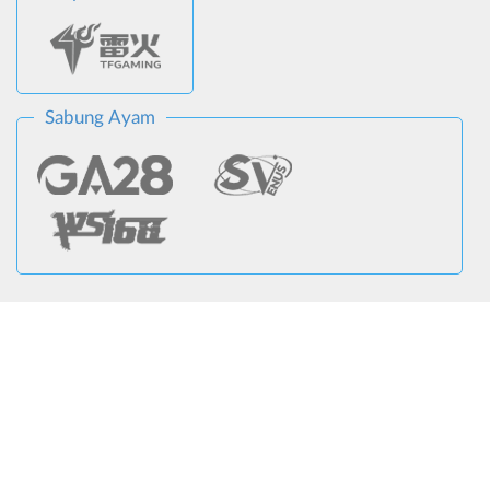
Sabung Ayam