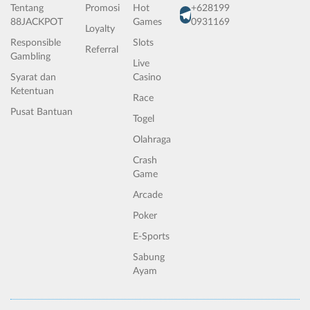
Tentang
Promosi
Hot
+628199
88JACKPOT
Games
0931169
Loyalty
Responsible
Slots
Referral
Gambling
Live
Syarat dan
Casino
Ketentuan
Race
Pusat Bantuan
Togel
Olahraga
Crash
Game
Arcade
Poker
E-Sports
Sabung
Ayam