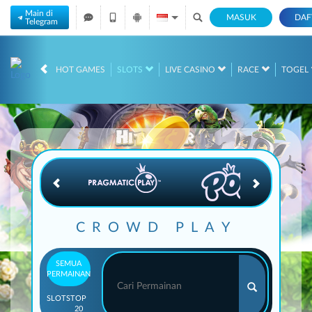
Main di
MASUK
DAF
Telegram
IDR
12,735,348,
HOT GAMES
SLOTS
LIVE CASINO
RACE
TOGEL
CROWD PLAY
SEMUA
PERMAINAN
SLOTS
TOP
20