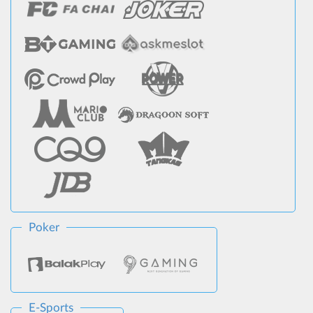
Poker
E-Sports