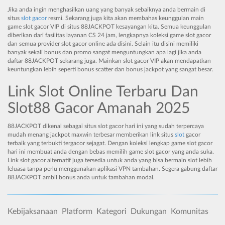
Jika anda ingin menghasilkan uang yang banyak sebaiknya anda bermain di
situs
slot gacor
resmi. Sekarang juga kita akan membahas keunggulan main
game slot gacor VIP di situs 88JACKPOT kesayangan kita. Semua keunggulan
diberikan dari fasilitas layanan CS 24 jam, lengkapnya koleksi game slot gacor
dan semua provider slot gacor online ada disini. Selain itu disini memiliki
banyak sekali bonus dan promo sangat menguntungkan apa lagi jika anda
daftar 88JACKPOT sekarang juga. Mainkan slot gacor VIP akan mendapatkan
keuntungkan lebih seperti bonus scatter dan bonus jackpot yang sangat besar.
Link Slot Online Terbaru Dan
Slot88 Gacor Amanah 2025
88JACKPOT dikenal sebagai situs slot gacor hari ini yang sudah terpercaya
mudah menang jackpot maxwin terbesar memberikan link situs
slot
gacor
terbaik yang terbukti tergacor sejagat. Dengan koleksi lengkap game slot gacor
hari ini membuat anda dengan bebas memilih game slot gacor yang anda suka.
Link slot gacor alternatif juga tersedia untuk anda yang bisa bermain slot lebih
leluasa tanpa perlu menggunakan aplikasi VPN tambahan. Segera gabung daftar
88JACKPOT ambil bonus anda untuk tambahan modal.
Kebijaksanaan
Platform
Kategori
Dukungan
Komunitas