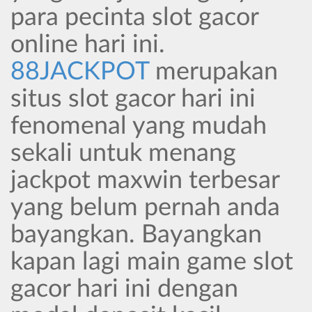
para pecinta slot gacor
online hari ini.
88JACKPOT
merupakan
situs slot gacor hari ini
fenomenal yang mudah
sekali untuk menang
jackpot maxwin terbesar
yang belum pernah anda
bayangkan. Bayangkan
kapan lagi main game slot
gacor hari ini dengan