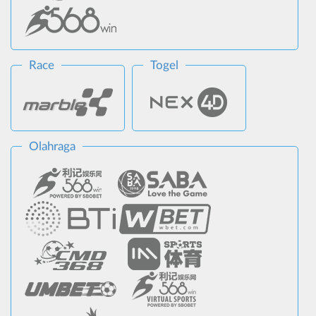
Race
Togel
Olahraga