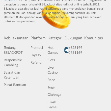
88Jackpot
. Ini merupakan link alternatif resmi 88Jackpot terbaru! Segera daftar
dan gabung bersama kami di 88Jackpot situs judi slot online terbaik 2021.
88Jackpot adalah situs judi resmi terlengkap yang menyediakan banyak sekali
game online. Jadi apalagi yang kalian tunggu, sekarang saatnya klik link
alternatif 88Jackpot dan nikmati promo bonus menarik yang kami sediakan
untuk semua permainan.
Kebijaksanaan
Platform
Kategori
Dukungan
Komunitas
Tentang
Promosi
Hot
+628199
88JACKPOT
Games
0931169
Loyalty
Responsible
Slots
Referral
Gambling
Live
Syarat dan
Casino
Ketentuan
Race
Pusat Bantuan
Togel
Olahraga
Crash
Game