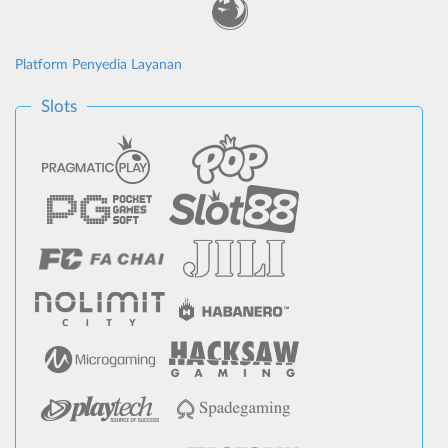
Platform Penyedia Layanan
Slots