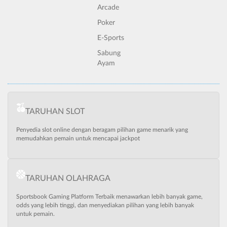
Arcade
Poker
E-Sports
Sabung
Ayam
TARUHAN SLOT
Penyedia slot online dengan beragam pilihan game menarik yang
memudahkan pemain untuk mencapai jackpot
TARUHAN OLAHRAGA
Sportsbook Gaming Platform Terbaik menawarkan lebih banyak game,
odds yang lebih tinggi, dan menyediakan pilihan yang lebih banyak
untuk pemain.