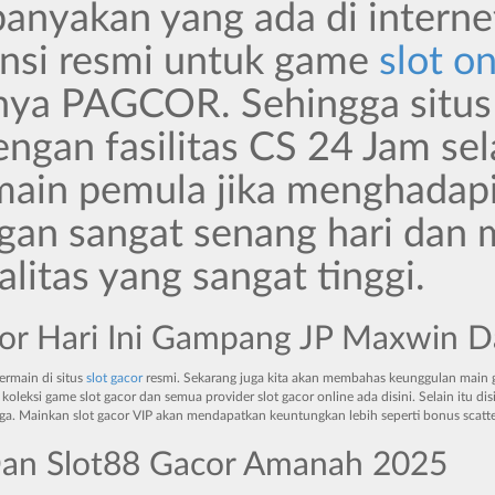
banyakan yang ada di internet
sensi resmi untuk game
slot on
nya PAGCOR. Sehingga situs 
gan fasilitas CS 24 Jam sela
in pemula jika menghadapi 
gan sangat senang hari dan 
litas yang sangat tinggi.
cor Hari Ini Gampang JP Maxwin D
ermain di situs
slot gacor
resmi. Sekarang juga kita akan membahas keunggulan main 
 koleksi game slot gacor dan semua provider slot gacor online ada disini. Selain itu d
a. Mainkan slot gacor VIP akan mendapatkan keuntungkan lebih seperti bonus scatte
 Dan Slot88 Gacor Amanah 2025