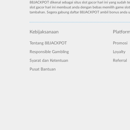
88JACKPOT dikenal sebagai situs slot gacor hari ini yang sudah
slot gacor hari ini membuat anda dengan bebas memilih game slot g
tambahan. Segera gabung daftar 88JACKPOT ambil bonus anda 
Kebijaksanaan
Platfor
Tentang 88JACKPOT
Promosi
Responsible Gambling
Loyalty
Syarat dan Ketentuan
Referral
Pusat Bantuan