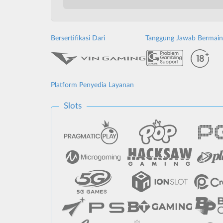
Bersertifikasi Dari
Tanggung Jawab Bermain
Platform Penyedia Layanan
Slots