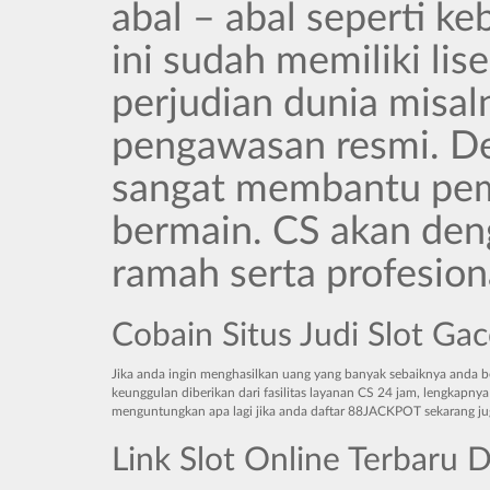
abal – abal seperti ke
ini sudah memiliki li
perjudian dunia misal
pengawasan resmi. Den
sangat membantu pema
bermain. CS akan den
ramah serta profesiona
Cobain Situs Judi Slot Ga
Jika anda ingin menghasilkan uang yang banyak sebaiknya anda b
keunggulan diberikan dari fasilitas layanan CS 24 jam, lengkapnya
menguntungkan apa lagi jika anda daftar 88JACKPOT sekarang jug
Link Slot Online Terbaru