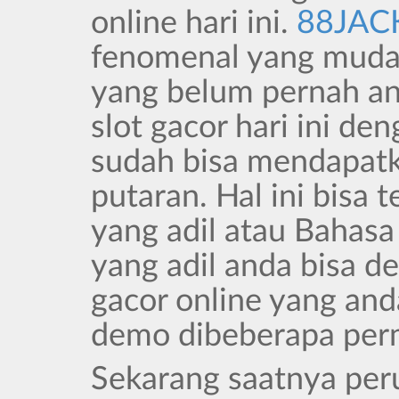
online hari ini.
88JAC
fenomenal yang mudah
yang belum pernah an
slot gacor hari ini de
sudah bisa mendapatk
putaran. Hal ini bis
yang adil atau Bahasa
yang adil anda bisa 
gacor online yang an
demo dibeberapa perma
Sekarang saatnya pe