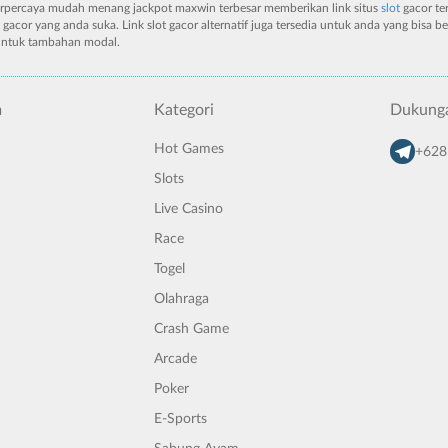
 terpercaya mudah menang jackpot maxwin terbesar memberikan link situs
slot
gacor ter
acor yang anda suka. Link slot gacor alternatif juga tersedia untuk anda yang bisa b
untuk tambahan modal.
m
Kategori
Dukung
Hot Games
+628
Slots
Live Casino
Race
Togel
Olahraga
Crash Game
Arcade
Poker
E-Sports