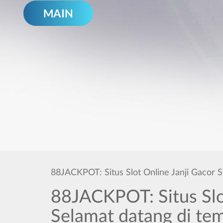
MAIN
88JACKPOT: Situs Slot Online Janji Gacor 
88JACKPOT: Situs Slo
Selamat datang di tem