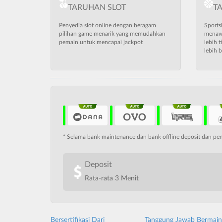
TARUHAN SLOT
T
Penyedia slot online dengan beragam
Sports
pilihan game menarik yang memudahkan
menawa
pemain untuk mencapai jackpot
lebih 
lebih 
* Selama bank maintenance dan bank offline deposit dan pen
Deposit
Rata-rata 3 Menit
Bersertifikasi Dari
Tanggung Jawab Bermain