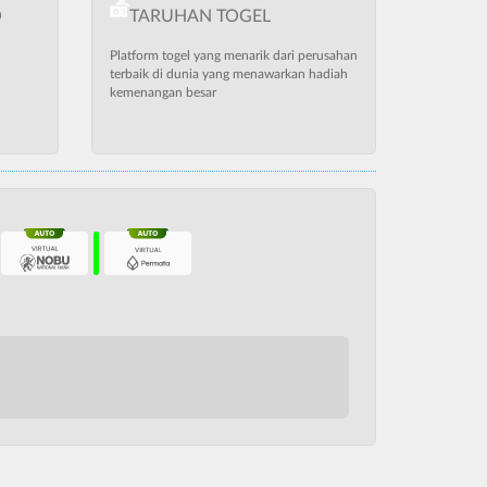
O
TARUHAN TOGEL
Platform togel yang menarik dari perusahan
terbaik di dunia yang menawarkan hadiah
kemenangan besar