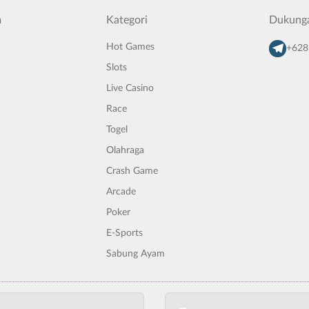
m
Kategori
Dukung
Hot Games
+628
Slots
Live Casino
Race
Togel
Olahraga
Crash Game
Arcade
Poker
E-Sports
Sabung Ayam