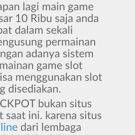
apan lagi main game
esar 10 Ribu saja anda
at dalam sekali
mengusung permainan
Dengan adanya sistem
rmainan game slot
bisa menggunakan slot
g disediakan.
ACKPOT bukan situs
 saat ini. karena situs
line
dari lembaga