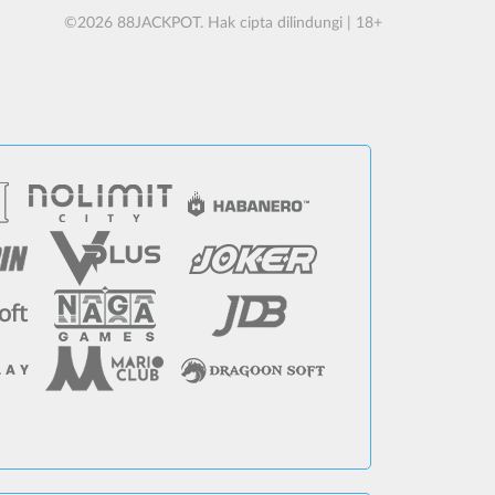
©2026 88JACKPOT. Hak cipta dilindungi | 18+