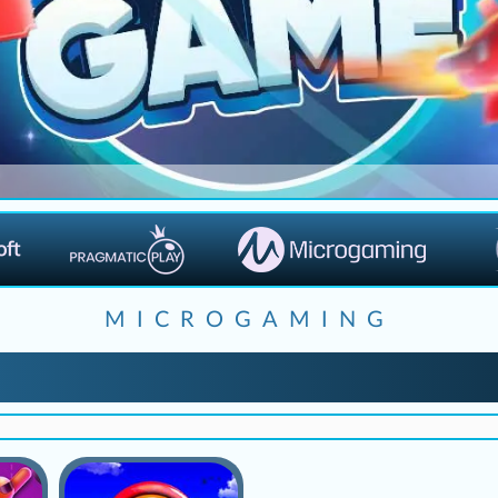
MICROGAMING