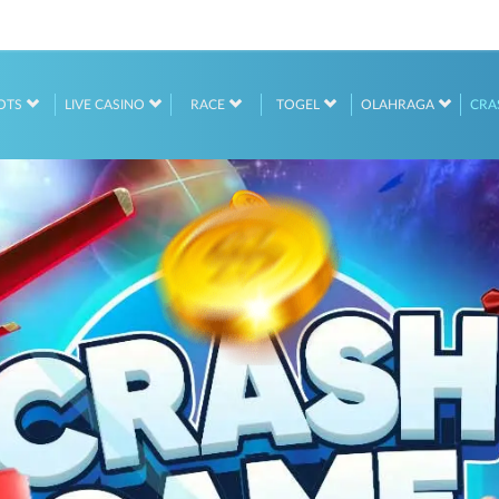
OTS
LIVE CASINO
RACE
TOGEL
OLAHRAGA
CRA