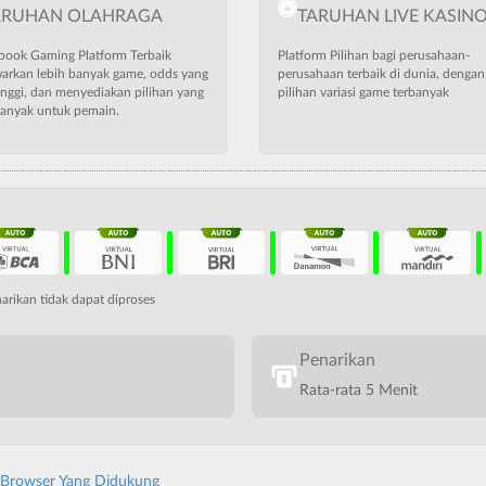
ARUHAN OLAHRAGA
TARUHAN LIVE KASIN
book Gaming Platform Terbaik
Platform Pilihan bagi perusahaan-
rkan lebih banyak game, odds yang
perusahaan terbaik di dunia, dengan
tinggi, dan menyediakan pilihan yang
pilihan variasi game terbanyak
banyak untuk pemain.
arikan tidak dapat diproses
Penarikan
Rata-rata 5 Menit
Browser Yang Didukung