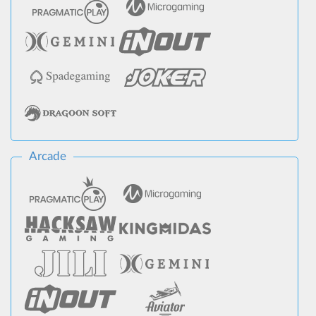
Arcade