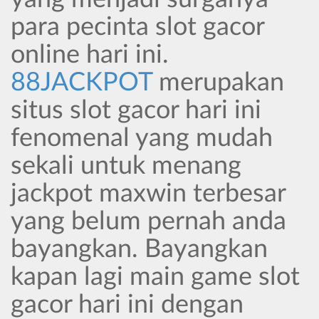
para pecinta slot gacor
online hari ini.
88JACKPOT
merupakan
situs slot gacor hari ini
fenomenal yang mudah
sekali untuk menang
jackpot maxwin terbesar
yang belum pernah anda
bayangkan. Bayangkan
kapan lagi main game slot
gacor hari ini dengan