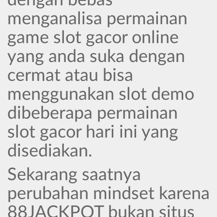
dengan bebas
menganalisa permainan
game slot gacor online
yang anda suka dengan
cermat atau bisa
menggunakan slot demo
dibeberapa permainan
slot gacor hari ini yang
disediakan.
Sekarang saatnya
perubahan mindset karena
88JACKPOT bukan situs