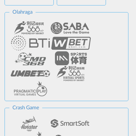
Olahraga
Crash Game