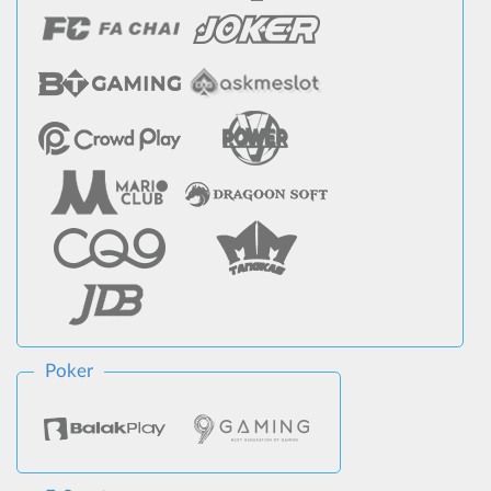
Poker