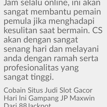
Jam selalu online, ini akan
sangat membantu pemain
pemula jika menghadapi
kesulitan saat bermain. CS
akan dengan sangat
senang hari dan melayani
anda dengan ramah serta
profesionalitas yang
sangat tinggi.
Cobain Situs Judi Slot Gacor
Hari Ini Gampang JP Maxwin
Dari 88Jackpot