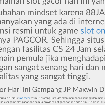
inan slot gacor hari ini yan
rubahan mindset karena 88J
banyakan yang ada di internet
sensi resmi untuk game
slot on
nya PAGCOR. Sehingga situs 
gan fasilitas CS 24 Jam sela
in pemula jika menghadapi 
gan sangat senang hari dan 
litas yang sangat tinggi.
cor Hari Ini Gampang JP Maxwin D
ermain di situs
slot gacor
resmi. Sekarang juga kita akan membahas keunggulan main 
 koleksi game slot gacor dan semua provider slot gacor online ada disini. Selain itu d