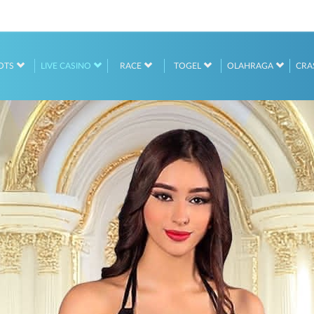
OTS
LIVE CASINO
RACE
TOGEL
OLAHRAGA
CRA