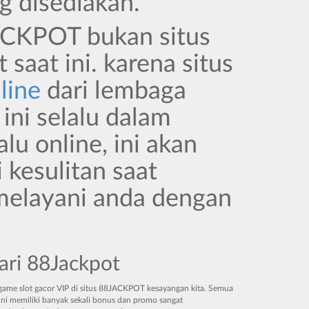
g disediakan.
ACKPOT bukan situs
 saat ini. karena situs
line
dari lembaga
ini selalu dalam
lu online, ini akan
kesulitan saat
melayani anda dengan
ari 88Jackpot
game slot gacor VIP di situs 88JACKPOT kesayangan kita. Semua
isini memiliki banyak sekali bonus dan promo sangat