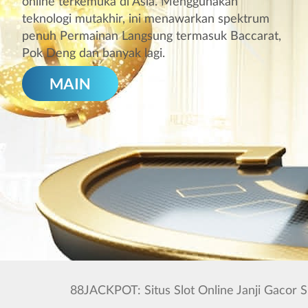
online terkemuka di Asia. Menggunakan
teknologi mutakhir, ini menawarkan spektrum
penuh Permainan Langsung termasuk Baccarat,
Pok Deng dan banyak lagi.
MAIN
88JACKPOT: Situs Slot Online Janji Gacor 