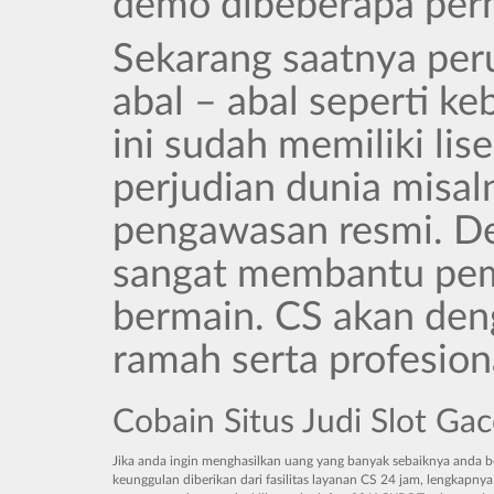
demo dibeberapa perma
Sekarang saatnya pe
abal – abal seperti ke
ini sudah memiliki li
perjudian dunia misal
pengawasan resmi. Den
sangat membantu pema
bermain. CS akan den
ramah serta profesiona
Cobain Situs Judi Slot Ga
Jika anda ingin menghasilkan uang yang banyak sebaiknya anda b
keunggulan diberikan dari fasilitas layanan CS 24 jam, lengkapnya