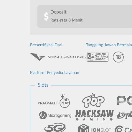
Deposit
Rata-rata 3 Menit
Bersertifikasi Dari
Tanggung Jawab Bermain
Platform Penyedia Layanan
Slots