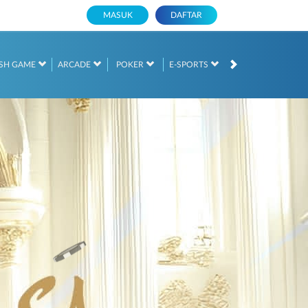
MASUK
DAFTAR
SH GAME
ARCADE
POKER
E-SPORTS
SABUNG AYAM