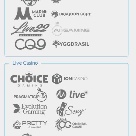
Live Casino