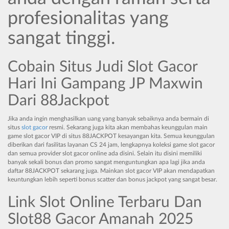
profesionalitas yang
sangat tinggi.
Cobain Situs Judi Slot Gacor
Hari Ini Gampang JP Maxwin
Dari 88Jackpot
Jika anda ingin menghasilkan uang yang banyak sebaiknya anda bermain di
situs
slot gacor
resmi. Sekarang juga kita akan membahas keunggulan main
game slot gacor VIP di situs 88JACKPOT kesayangan kita. Semua keunggulan
diberikan dari fasilitas layanan CS 24 jam, lengkapnya koleksi game slot gacor
dan semua provider slot gacor online ada disini. Selain itu disini memiliki
banyak sekali bonus dan promo sangat menguntungkan apa lagi jika anda
daftar 88JACKPOT sekarang juga. Mainkan slot gacor VIP akan mendapatkan
keuntungkan lebih seperti bonus scatter dan bonus jackpot yang sangat besar.
Link Slot Online Terbaru Dan
Slot88 Gacor Amanah 2025