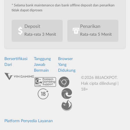
* Selama bank maintenance dan bank offline deposit dan penarikan
tidak dapat diproses
Deposit
Penarikan
Rata-rata 3 Menit
Rata-rata 5 Menit
Bersertifikasi
Tanggung
Browser
Dari
Jawab
Yang
Bermain
Didukung
©2026 88JACKPOT.
Hak cipta dilindungi |
18+
Platform Penyedia Layanan