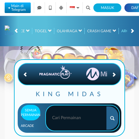
Main di
MASUK
DAF
Telegram
INO
RACE
TOGEL
OLAHRAGA
CRASH GAME
ARCADE
KING MIDAS
SEMUA
PERMAINAN
ARCADE