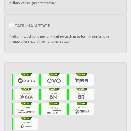
pilihan variasi game terbanyak
TARUHAN TOGEL
Platform togel yang menarik dari perusahan terbaik di dunia yang
menawarkan hadiah kemenangan besar