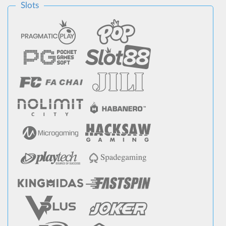
Slots