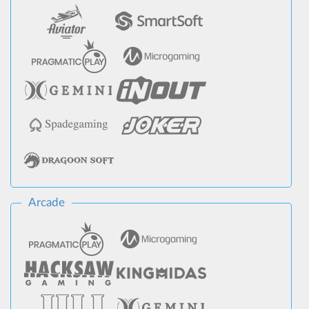
Arcade