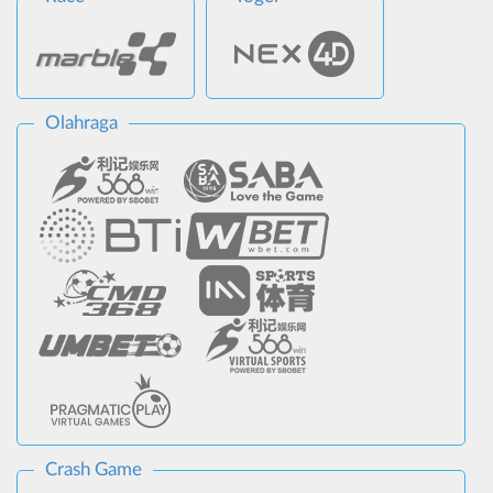
Olahraga
Crash Game