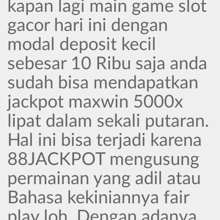
kapan lagi main game slot
gacor hari ini dengan
modal deposit kecil
sebesar 10 Ribu saja anda
sudah bisa mendapatkan
jackpot maxwin 5000x
lipat dalam sekali putaran.
Hal ini bisa terjadi karena
88JACKPOT mengusung
permainan yang adil atau
Bahasa kekiniannya fair
play loh. Dengan adanya