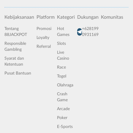
Kebijaksanaan
Platform
Kategori
Dukungan
Komunitas
Tentang
Promosi
Hot
+628199
88JACKPOT
Games
0931169
Loyalty
Responsible
Slots
Referral
Gambling
Live
Syarat dan
Casino
Ketentuan
Race
Pusat Bantuan
Togel
Olahraga
Crash
Game
Arcade
Poker
E-Sports