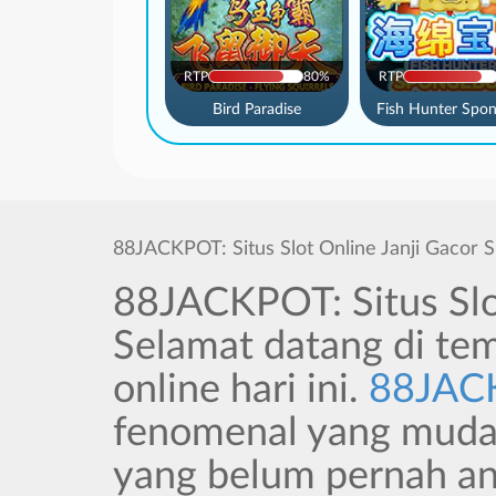
RTP
80%
RTP
Bird Paradise
88JACKPOT: Situs Slot Online Janji Gacor 
88JACKPOT: Situs Slo
Selamat datang di tem
online hari ini.
88JAC
fenomenal yang mudah
yang belum pernah an