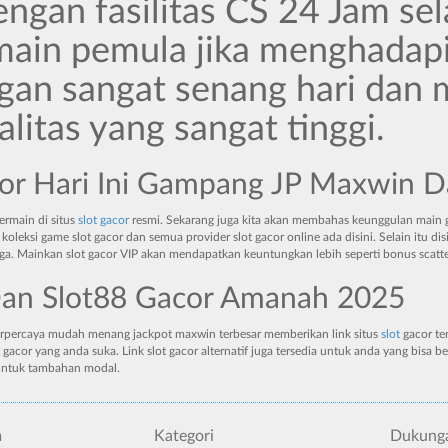
gan fasilitas CS 24 Jam sela
in pemula jika menghadapi 
gan sangat senang hari dan 
litas yang sangat tinggi.
cor Hari Ini Gampang JP Maxwin D
ermain di situs
slot gacor
resmi. Sekarang juga kita akan membahas keunggulan main 
 koleksi game slot gacor dan semua provider slot gacor online ada disini. Selain itu d
a. Mainkan slot gacor VIP akan mendapatkan keuntungkan lebih seperti bonus scatte
 Dan Slot88 Gacor Amanah 2025
 terpercaya mudah menang jackpot maxwin terbesar memberikan link situs
slot
gacor ter
acor yang anda suka. Link slot gacor alternatif juga tersedia untuk anda yang bisa b
untuk tambahan modal.
m
Kategori
Dukung