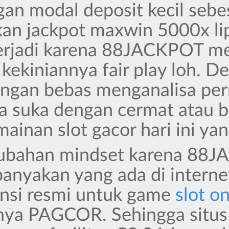
ngan modal deposit kecil seb
an jackpot maxwin 5000x lip
a terjadi karena 88JACKPOT 
 kekiniannya fair play loh. 
dengan bebas menganalisa pe
da suka dengan cermat atau 
inan slot gacor hari ini yan
rubahan mindset karena 88J
banyakan yang ada di internet
sensi resmi untuk game
slot on
nya PAGCOR. Sehingga situs 