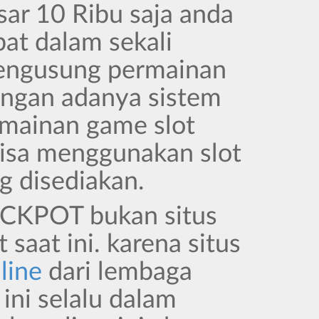
esar 10 Ribu saja anda
at dalam sekali
mengusung permainan
Dengan adanya sistem
rmainan game slot
bisa menggunakan slot
g disediakan.
ACKPOT bukan situs
 saat ini. karena situs
line
dari lembaga
ini selalu dalam