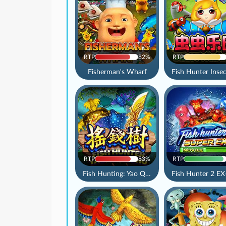
RTP
82%
RTP
Fisherman's Wharf
RTP
83%
RTP
Fish Hunting: Yao Qian Shu