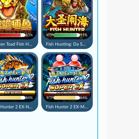
83%
RTP
91%
Golden Toad Fish Hunting
Fish Hunting: Da Sheng Nao Hai
84%
RTP
84%
Fish Hunter 2 EX-Newbie
Fish Hunter 2 EX-My Club