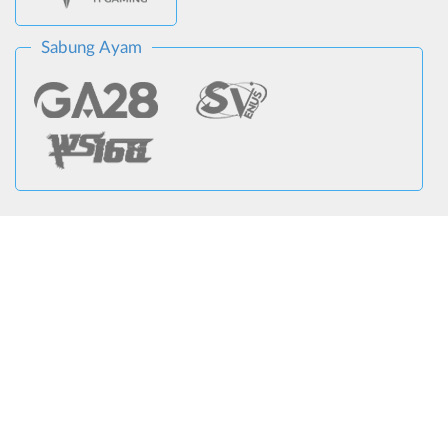
Sabung Ayam