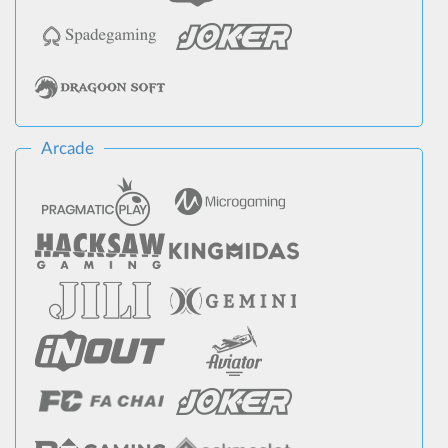
Arcade