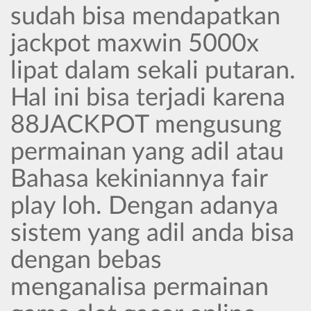
sudah bisa mendapatkan
jackpot maxwin 5000x
lipat dalam sekali putaran.
Hal ini bisa terjadi karena
88JACKPOT mengusung
permainan yang adil atau
Bahasa kekiniannya fair
play loh. Dengan adanya
sistem yang adil anda bisa
dengan bebas
menganalisa permainan