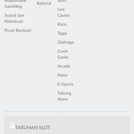
Responsible
Slots
Referral
Gambling
Live
Syarat dan
Casino
Ketentuan
Race
Pusat Bantuan
Togel
Olahraga
Crash
Game
Arcade
Poker
E-Sports
Sabung
Ayam
TARUHAN SLOT