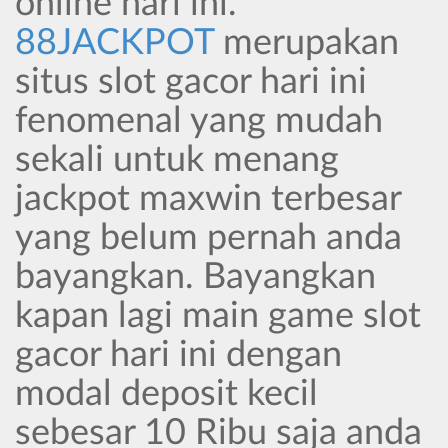
online hari ini.
88JACKPOT
merupakan
situs slot gacor hari ini
fenomenal yang mudah
sekali untuk menang
jackpot maxwin terbesar
yang belum pernah anda
bayangkan. Bayangkan
kapan lagi main game slot
gacor hari ini dengan
modal deposit kecil
sebesar 10 Ribu saja anda