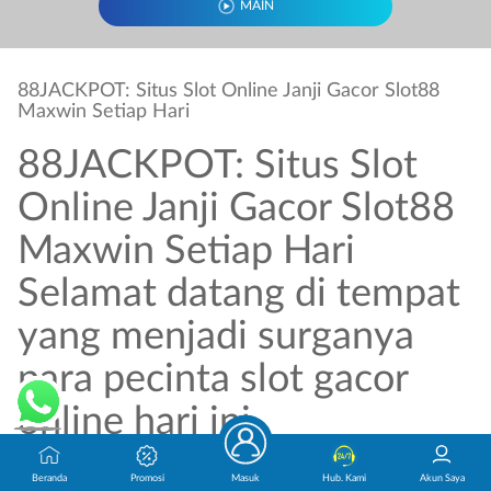
MAIN
88JACKPOT: Situs Slot Online Janji Gacor Slot88
Maxwin Setiap Hari
88JACKPOT: Situs Slot
Online Janji Gacor Slot88
Maxwin Setiap Hari
Selamat datang di tempat
yang menjadi surganya
para pecinta slot gacor
online hari ini.
88JACKPOT
merupakan
Beranda
Promosi
Masuk
Hub. Kami
Akun Saya