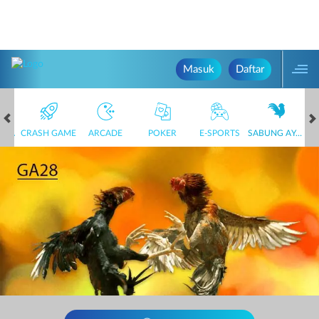
Masuk
Daftar
AGA
CRASH GAME
ARCADE
POKER
E-SPORTS
SABUNG AYAM