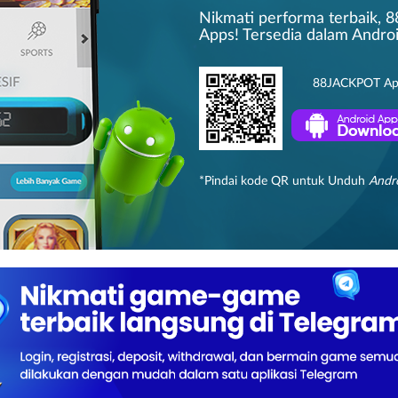
Nikmati performa terbaik,
Apps! Tersedia dalam Andro
88JACKPOT A
*Pindai kode QR untuk Unduh
Andr