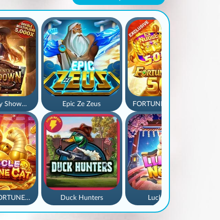
Wild Bounty Showdown
Epic Ze Zeus
FORTUNE GARUDA 500
MUSCLE FORTUNE CAT
Duck Hunters
Lucky Neko