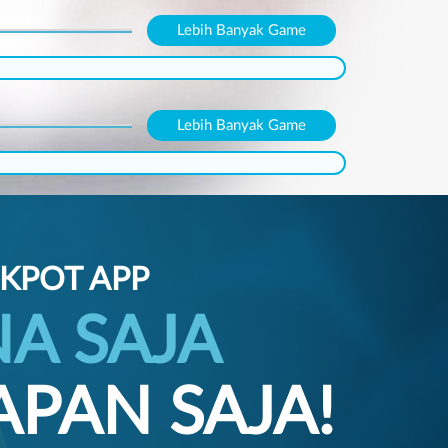
Lebih Banyak Game
Lebih Banyak Game
KPOT APP
A SAJA
PAN SAJA!