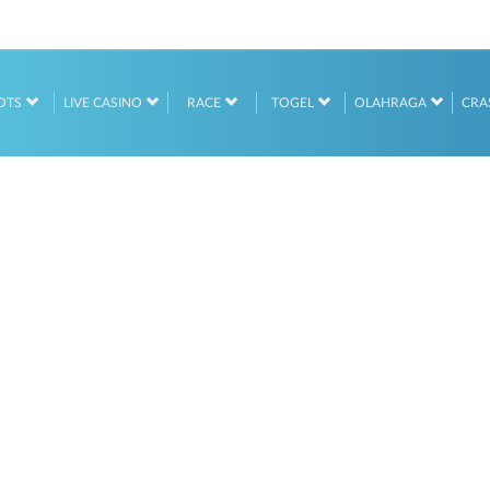
OTS
LIVE CASINO
RACE
TOGEL
OLAHRAGA
CRA