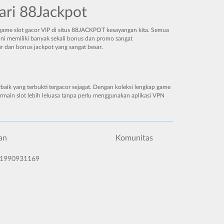
ari 88Jackpot
game slot gacor VIP di situs 88JACKPOT kesayangan kita. Semua
isini memiliki banyak sekali bonus dan promo sangat
r dan bonus jackpot yang sangat besar.
baik yang terbukti tergacor sejagat. Dengan koleksi lengkap game
ermain slot lebih leluasa tanpa perlu menggunakan aplikasi VPN
an
Komunitas
1990931169