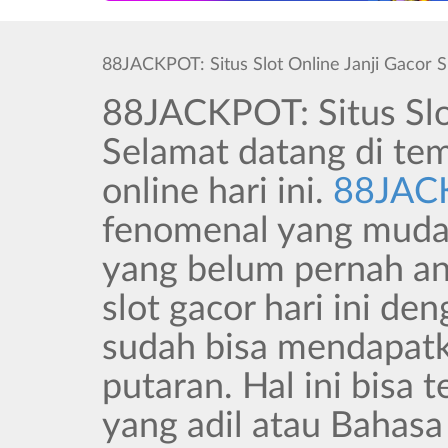
88JACKPOT: Situs Slot Online Janji Gacor 
88JACKPOT: Situs Slo
Selamat datang di tem
online hari ini.
88JAC
fenomenal yang mudah
yang belum pernah an
slot gacor hari ini de
sudah bisa mendapatk
putaran. Hal ini bis
yang adil atau Bahasa