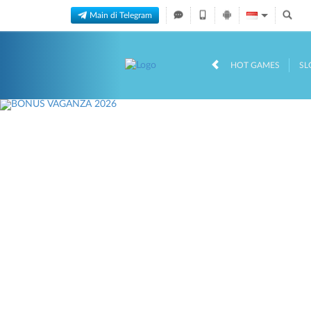
Main di Telegram
HOT GAMES
SL