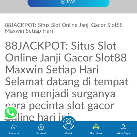
MAIN
88JACKPOT: Situs Slot Online Janji Gacor Slot88
Maxwin Setiap Hari
88JACKPOT: Situs Slot
Online Janji Gacor Slot88
Maxwin Setiap Hari
Selamat datang di tempat
yang menjadi surganya
para pecinta slot gacor
online hari ini.
88JACKPOT
merupakan
Beranda
Promosi
Masuk
Hub. Kami
Akun Saya